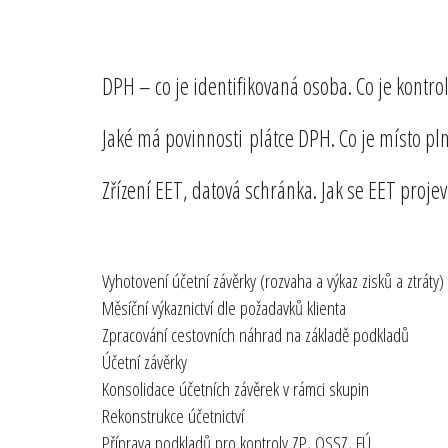
DPH – co je identifikovaná osoba. Co je kontrol
Jaké má povinnosti plátce DPH. Co je místo plně
Zřízení EET, datová schránka. Jak se EET projeví
Vyhotovení účetní závěrky (rozvaha a výkaz zisků a ztráty)
Měsíční výkaznictví dle požadavků klienta
Zpracování cestovních náhrad na základě podkladů
Účetní závěrky
Konsolidace účetních závěrek v rámci skupin
Rekonstrukce účetnictví
Příprava podkladů pro kontroly ZP, OSSZ, FÚ