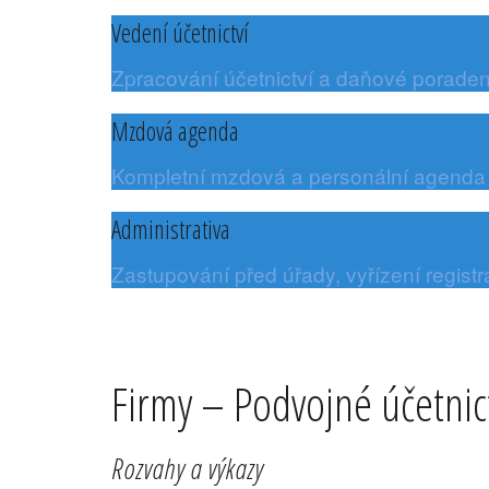
Vedení účetnictví
Zpracování účetnictví a daňové poraden
Mzdová agenda
Kompletní mzdová a personální agenda
Administrativa
Zastupování před úřady, vyřízení registr
Firmy – Podvojné účetnic
Rozvahy a výkazy