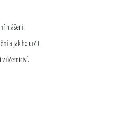
ní hlášení.
ní a jak ho určit.
 v účetnictví.