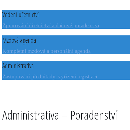
Vedení účetnictví
Zpracování účetnictví a daňové poradenství
Mzdová agenda
Kompletní mzdová a personální agenda
Administrativa
Zastupování před úřady, vyřízení registrací
Administrativa – Poradenství