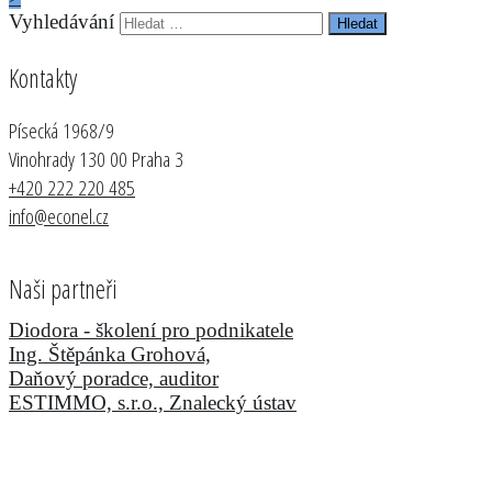
Vyhledávání
Kontakty
Písecká 1968/9
Vinohrady 130 00 Praha 3
+420 222 220 485
info
@
econel
.
cz
Naši partneři
Diodora - školení pro podnikatele
Ing. Štěpánka Grohová,
Daňový poradce, auditor
ESTIMMO, s.r.o., Znalecký ústav